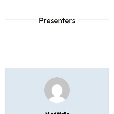
Presenters
MindWellz