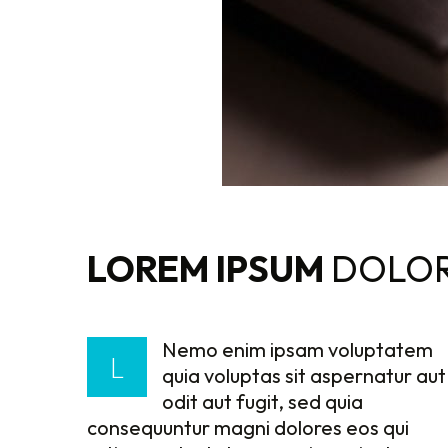
LOREM IPSUM
DOLOR
Nemo enim ipsam voluptatem
enim ipsam voluptatem quia voluptas sit
explicabo. Nemo enim ipsam
L
quia voluptas sit aspernatur aut
aspernatur aut odit aut fugit, sed quia
voluptatem quia voluptas sit aspernatur
odit aut fugit, sed quia
consequuntur magni dolores eos qui
aut odit aut fugit, sed quia consequuntur
consequuntur magni dolores eos qui
ratione voluptatem sequi nesciunt.
magni dolores eos qui ratione