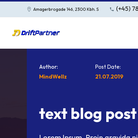
(+45) 7
Amagerbrogade 146, 2300 Kbh. S
Author:
Post Date:
MindWellz
21.07.2019
text blog pos
Lorem Ipsum. Proin gravida nib