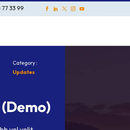
8 77 33 99
Category :
Updates
t (Demo)
h vel velit