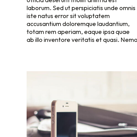
laborum. Sed ut perspiciatis unde omnis
iste natus error sit voluptatem
omnis iste natus error sit voluptatem
iste natus error sit voluptatem
accusantium doloremque laudantium,
accusantium doloremque laudantium,
accusantium doloremque laudantium,
totam rem aperiam, eaque ipsa quae
totam rem aperiam, eaque ipsa quae
totam rem aperiam, eaque ipsa quae
ab illo inventore veritatis et quasi
ab illo inventore veritatis et quasi
ab illo inventore veritatis et quasi. Nem
architecto beatae vitae dicta sun