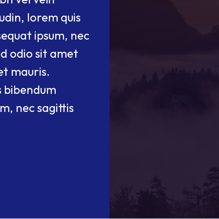
udin, lorem quis
nsequat ipsum, nec
sed odio sit amet
et mauris.
is bibendum
um, nec sagittis