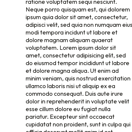
ratione voluptatem sequi nesciunt.
Neque porro quisquam est, qui dolorem
voluptatem sequi nesciunt. Neque porro
Neque porro quisquam est, qui dolorem
ipsum quia dolor sit amet, consectetur,
quisquam est, qui dolorem ipsum quia
ipsum quia dolor sit amet, consectetur,
adipisci velit, sed quia non numquam eius
dolor sit amet, consectetur, adipisci
adipisci velit, sed quia non numquam eiu
modi tempora incidunt ut labore e
velit, sed quia non numquam eius mod
modi tempora incidunt ut labore et
dolore magnam aliquam quaerat
tempora incidunt ut labore et dolore
dolore magnam aliquam quaerat
voluptatem. Lorem ipsum dolor sit
magnam aliquam quaerat voluptatem.
voluptatem. Lorem ipsum dolor sit
amet, consectetur adipisicing elit, sed
Lorem ipsum dolor sit amet, consectetur
amet, consectetur adipisicing elit, sed
do eiusmod tempor incididunt ut labore
adipisicing elit, sed do eiusmod tempor
do eiusmod tempor incididunt ut labore
et dolore magna aliqua. Ut enim ad
incididunt ut labore et dolore magna
et dolore magna aliqua. Ut enim ad
minim veniam, quis nostrud exercitation
aliqua. Ut enim ad minim veniam, quis
minim veniam, quis nostrud exercitation
ullamco laboris nisi ut aliquip ex ea
nostrud exercitation ullamco laboris nisi
ullamco laboris nisi ut aliquip ex ea
commodo consequat. Duis aute irure
ut aliquip ex ea commodo consequat.
commodo consequat. Duis aute irure
dolor in reprehenderit in voluptate velit
Duis aute irure dolor in reprehenderit in
dolor in reprehenderit in voluptate velit
esse cillum dolore eu fugiat nulla
voluptate velit esse cillum dolore eu
esse cillum dolore eu fugiat nulla
pariatur. Excepteur sint occaecat
fugiat nulla pariatur. Excepteur sint
pariatur. Excepteur sint occaecat
cupidatat non proident, sunt in culpa qui
occaecat cupidatat non proident, sunt in
cupidatat non proident, sunt in culpa qui
officia deserunt mollit anim id est
culpa qui officia deserunt mollit anim id
officia deserunt mollit anim id est
laborum. Sed ut perspiciatis unde omnis
est laborum. Sed ut perspiciatis unde