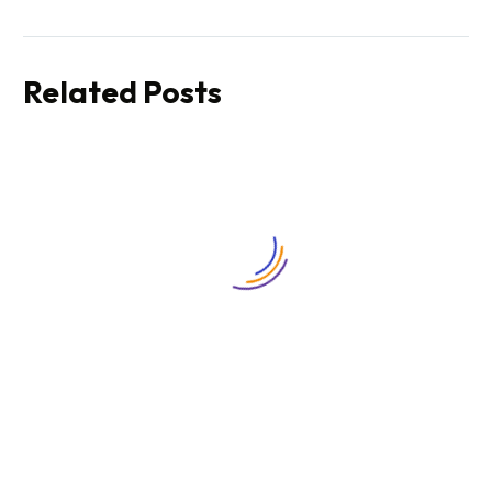
Language
South Africa
Volunteers
(Demo)
(Demo)
Related Posts